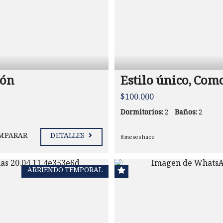
cón
Estilo único, Com
$100.000
Dormitorios:
2
Baños:
2
MPARAR
DETALLES
8 meses hace
ARRIENDO TEMPORAL