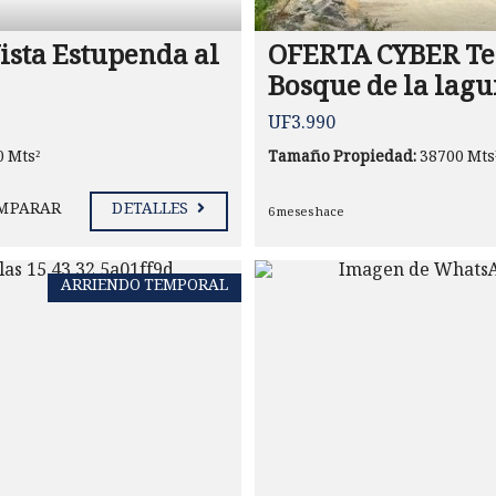
ista Estupenda al
OFERTA CYBER Ter
Bosque de la lag
UF3.990
0 Mts²
Tamaño Propiedad:
38700 Mts
MPARAR
DETALLES
6 meses hace
ARRIENDO TEMPORAL