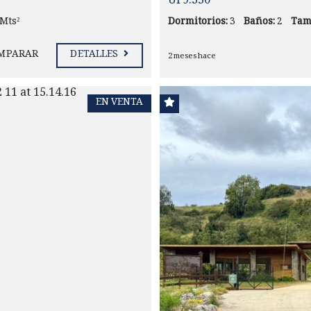
UF9.350
 Mts²
Dormitorios:
3
Baños:
2
Tam
MPARAR
DETALLES
2 meses hace
EN VENTA