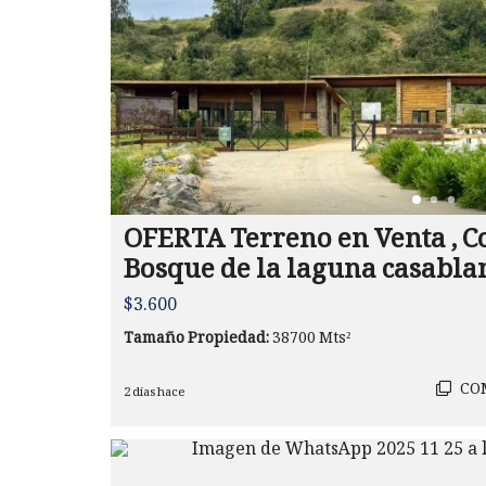
OFERTA Terreno en Venta , 
Bosque de la laguna casabla
$3.600
Tamaño Propiedad:
38700 Mts²
CO
2 días hace