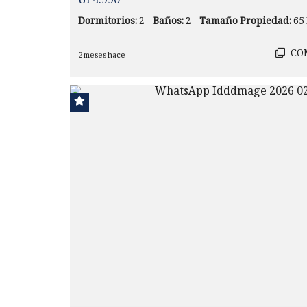
UF4.990
Dormitorios:
2
Baños:
2
Tamaño Propiedad:
65
CO
2 meses hace