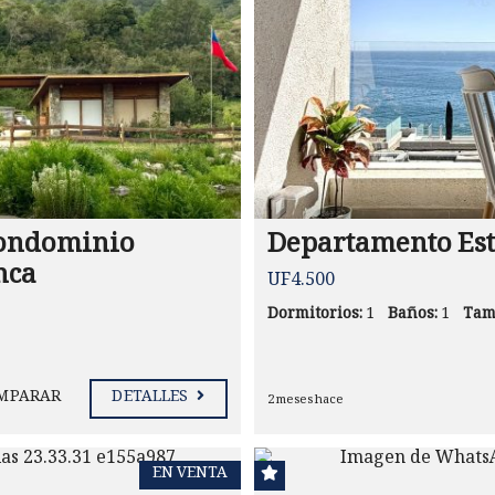
Condominio
Departamento Est
nca
UF4.500
Dormitorios:
1
Baños:
1
Tam
MPARAR
DETALLES
2 meses hace
EN VENTA