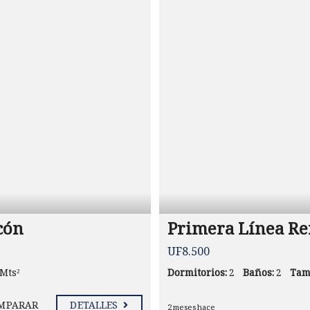
cón
Primera Línea Reñ
UF8.500
 Mts²
Dormitorios:
2
Baños:
2
Tam
MPARAR
DETALLES
2 meses hace