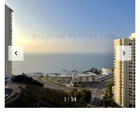
1
/
14