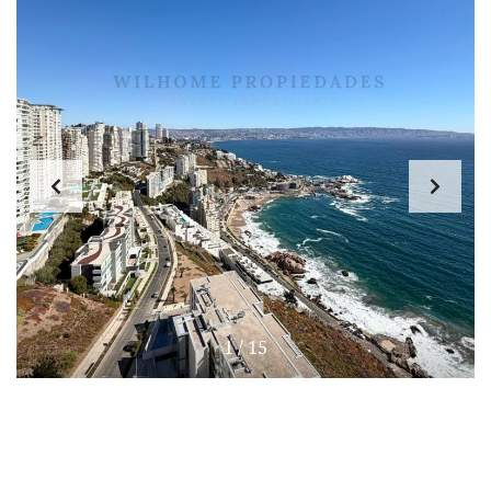
1
/
15