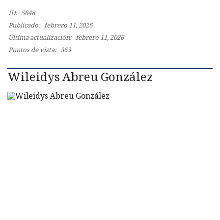
c
o
ID:
5648
.
Publicado:
febrero 11, 2026
Última actualización:
febrero 11, 2026
Puntos de vista:
363
Wileidys Abreu González