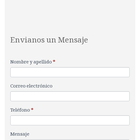
Envianos un Mensaje
CONTACTO
S
PROPIEDADES
i
e
Nombre y apellido
r
*
e
s
h
Correo electrónico
u
m
a
Teléfono
*
n
o
,
Mensaje
d